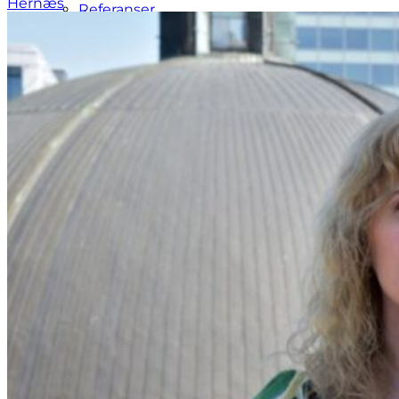
Hernæs
Referanser
Jobb hos oss
Styret
For kunder
For kandidater
Dignus Medical Club
Stillinger
Aktuelt
Kontakt
Meny