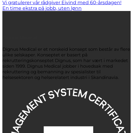
Vi gratulerer vår rådgiver Eivind med 60-årsdagen!
En time ekstra på jobb, uten lønn
Dignus Medical
Dignus Medical er et norskeid konsept som består av flere
ulike selskaper. Konseptet er basert på
rekrutteringskonseptet Dignus, som har vært i markedet
siden 1999. Dignus Medical jobber i hovedsak med
rekruttering og bemanning av spesialister til
helsesektoren og helserelatert industri i Skandinavia.