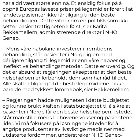
har aldri vært større enn nå. Et ensidig fokus på å
oppnå Europas laveste priser på legemidler fører til at
landets pasienter ikke får tilgang til den beste
behandlingen. Dette vitner om en politikk som ikke
setter pasientrettighetene først, sier Karita
Bekkemellem, administrerende direktør i NHO
Geneo.
– Mens våre naboland investerer i fremtidens
behandling, står pasienter i Norge igjen med
dårligere tilgang til legemidler enn våre naboer og
ineffektive behandlingsmetoder. Dette er uverdig. Og
det er absurd at regjeringen aksepterer at den beste
helsehjelpen er forbeholdt dem som har råd til det.
Alle skal ha tilgang til de beste legemidlene – ikke
bare de med tykkest lommebok, sier Bekkemellem.
– Regjeringen hadde muligheten i dette budsjettet,
og kunne brukt kraften i statsbudsjettet til å sikre at
pasienter i Norge får den beste helsehjelpen. I stedet
står man stille mens behovene vokser og pasientene
lider. Vi må fokusere på løsningene istedenfor å
angripe produsenter av livsviktige medisiner med
utdaterte fordommer, understreker NHO Geneo-