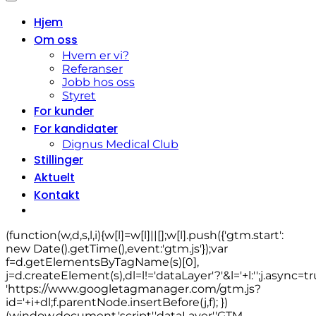
Hjem
Om oss
Hvem er vi?
Referanser
Jobb hos oss
Styret
For kunder
For kandidater
Dignus Medical Club
Stillinger
Aktuelt
Kontakt
(function(w,d,s,l,i){w[l]=w[l]||[];w[l].push({'gtm.start':
new Date().getTime(),event:'gtm.js'});var
f=d.getElementsByTagName(s)[0],
j=d.createElement(s),dl=l!='dataLayer'?'&l='+l:'';j.async=tr
'https://www.googletagmanager.com/gtm.js?
id='+i+dl;f.parentNode.insertBefore(j,f); })
(window,document,'script','dataLayer','GTM-