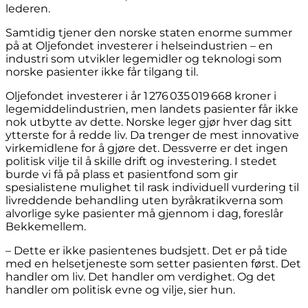
lederen.
Samtidig tjener den norske staten enorme summer
på at Oljefondet investerer i helseindustrien – en
industri som utvikler legemidler og teknologi som
norske pasienter ikke får tilgang til.
Oljefondet investerer i år 1 276 035 019 668 kroner i
legemiddelindustrien, men landets pasienter får ikke
nok utbytte av dette. Norske leger gjør hver dag sitt
ytterste for å redde liv. Da trenger de mest innovative
virkemidlene for å gjøre det. Dessverre er det ingen
politisk vilje til å skille drift og investering. I stedet
burde vi få på plass et pasientfond som gir
spesialistene mulighet til rask individuell vurdering til
livreddende behandling uten byråkratikverna som
alvorlige syke pasienter må gjennom i dag, foreslår
Bekkemellem.
– Dette er ikke pasientenes budsjett. Det er på tide
med en helsetjeneste som setter pasienten først. Det
handler om liv. Det handler om verdighet. Og det
handler om politisk evne og vilje, sier hun.