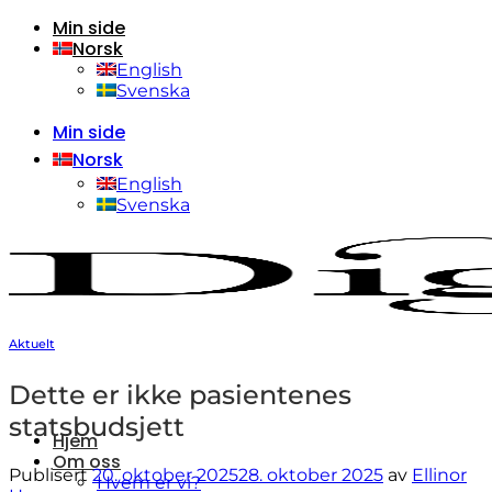
Min side
Skip
Norsk
to
content
English
Svenska
Min side
Norsk
English
Svenska
Aktuelt
Dette er ikke pasientenes
statsbudsjett
Hjem
Om oss
Publisert
20. oktober 2025
28. oktober 2025
av
Ellinor
Hvem er vi?