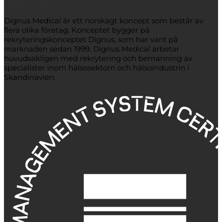
Dignus Medical
Dignus Medical är ett norskägt koncept som består av
flera olika företag. Konceptet bygger på
rekryteringskonceptet Dignus, som har varit på
marknaden sedan 1999. Dignus Medical arbetar
huvudsakligen med rekrytering och bemanning av
specialister inom hälsosektorn och hälsoindustrin i
Skandinavien.