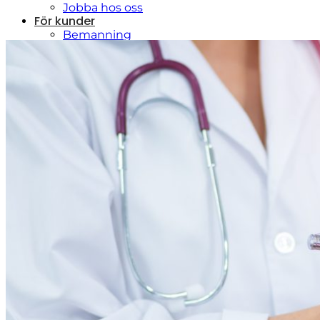
Jobba hos oss
För kunder
Bemanning
Rekrytering
För kandidater
Lediga jobb
Aktuellt
Kontakt
Menu