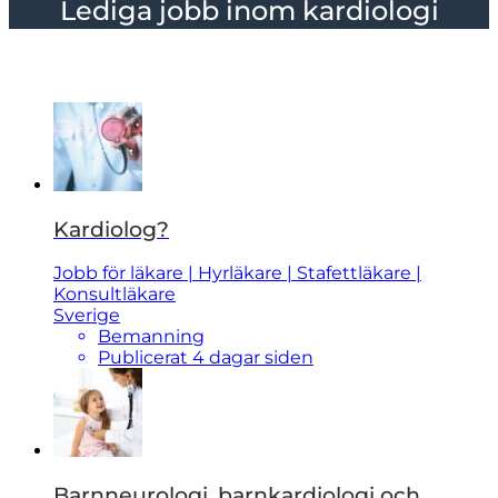
Lediga jobb inom kardiologi
Kardiolog?
Jobb för läkare | Hyrläkare | Stafettläkare |
Konsultläkare
Sverige
Bemanning
Publicerat 4 dagar siden
Barnneurologi, barnkardiologi och