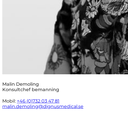
Malin Demoling
Konsultchef bemanning
Mobil:
+46 (0)732 03 47 81
malin.demoling@dignusmedical.se