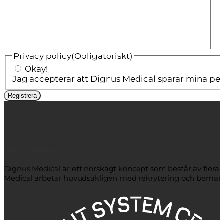
Privacy policy
(Obligatoriskt)
Okay!
Jag accepterar att Dignus Medical sparar mina pe
Registrera
Dignus Medical
Dignus Medical är ett norskägt koncept som består av fler
Medical arbetar huvudsakligen med rekrytering och bemanni