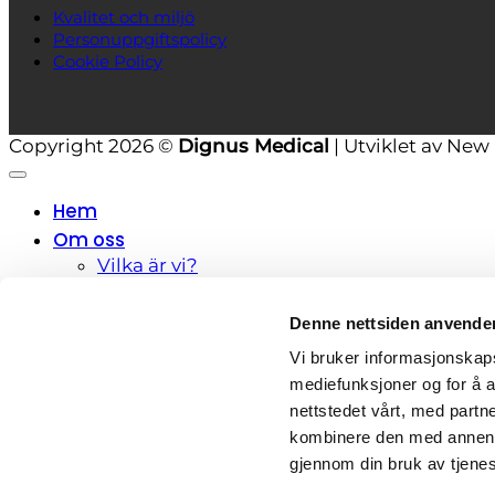
Kvalitet och miljö
Personuppgiftspolicy
Cookie Policy
Copyright 2026 ©
Dignus Medical
| Utviklet av Ne
Hem
Om oss
Vilka är vi?
Jobba hos oss
För kunder
Denne nettsiden anvende
Bemanning
Vi bruker informasjonskapsl
Rekrytering
För kandidater
mediefunksjoner og for å a
nettstedet vårt, med part
Lediga jobb
kombinere den med annen in
Aktuellt
gjennom din bruk av tjene
Kontakt