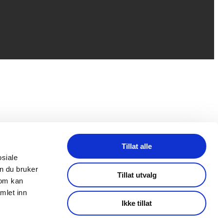
Tillat alle
osiale
n du bruker
Tillat utvalg
som kan
mlet inn
Ikke tillat