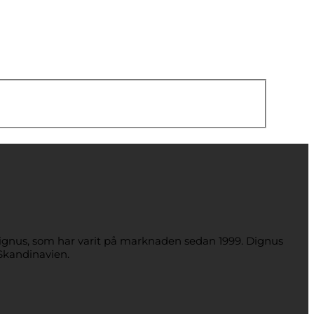
Dignus, som har varit på marknaden sedan 1999. Dignus
Skandinavien.