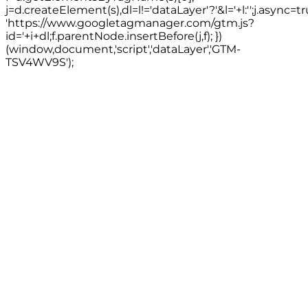
j=d.createElement(s),dl=l!='dataLayer'?'&l='+l:'';j.async=tr
'https://www.googletagmanager.com/gtm.js?
id='+i+dl;f.parentNode.insertBefore(j,f); })
(window,document,'script','dataLayer','GTM-
TSV4WV9S');