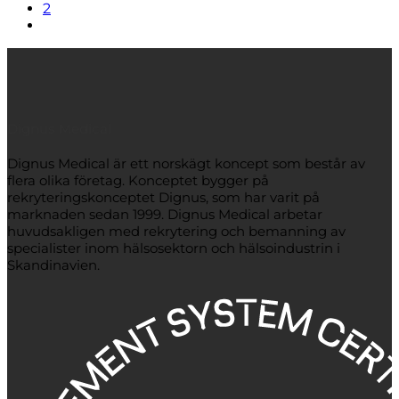
2
Dignus Medical
Dignus Medical är ett norskägt koncept som består av
flera olika företag. Konceptet bygger på
rekryteringskonceptet Dignus, som har varit på
marknaden sedan 1999. Dignus Medical arbetar
huvudsakligen med rekrytering och bemanning av
specialister inom hälsosektorn och hälsoindustrin i
Skandinavien.