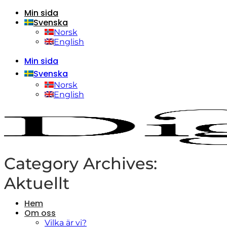
Min sida
Skip
Svenska
to
content
Norsk
English
Min sida
Svenska
Norsk
English
Category Archives:
Aktuellt
Hem
Om oss
Vilka är vi?