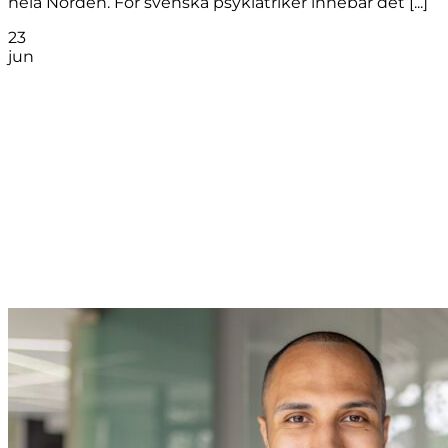
hela Norden. För svenska psykiatriker innebär det [...]
23
jun