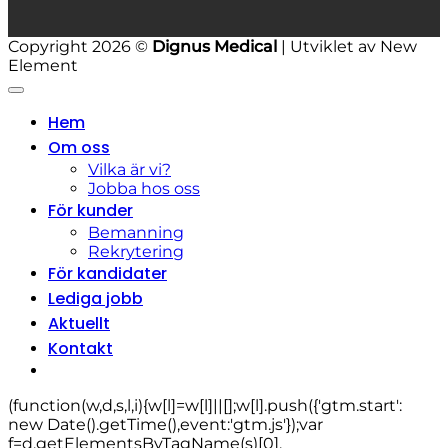
Copyright 2026 ©
Dignus Medical
| Utviklet av New
Element
Hem
Om oss
Vilka är vi?
Jobba hos oss
För kunder
Bemanning
Rekrytering
För kandidater
Lediga jobb
Aktuellt
Kontakt
(function(w,d,s,l,i){w[l]=w[l]||[];w[l].push({'gtm.start':
new Date().getTime(),event:'gtm.js'});var
f=d.getElementsByTagName(s)[0],