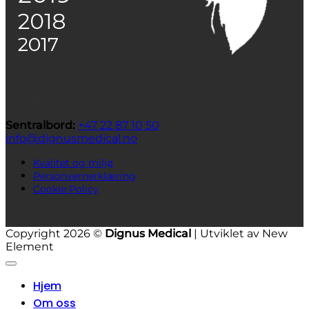
Kontakt
Sentralbord:
+47 22 87 10 50
info@dignusmedical.no
Kvalitet og miljø
Personvernerklæring
Cookie Policy
Copyright 2026 ©
Dignus Medical
| Utviklet av New
Element
Hjem
Om oss