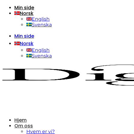
Min side
Skip
Norsk
to
content
English
Svenska
Min side
Norsk
English
Svenska
Hjem
Om oss
Hvem er vi?