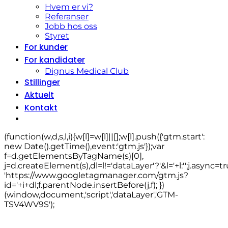
Hvem er vi?
Referanser
Jobb hos oss
Styret
For kunder
For kandidater
Dignus Medical Club
Stillinger
Aktuelt
Kontakt
(function(w,d,s,l,i){w[l]=w[l]||[];w[l].push({'gtm.start':
new Date().getTime(),event:'gtm.js'});var
f=d.getElementsByTagName(s)[0],
j=d.createElement(s),dl=l!='dataLayer'?'&l='+l:'';j.async=tr
'https://www.googletagmanager.com/gtm.js?
id='+i+dl;f.parentNode.insertBefore(j,f); })
(window,document,'script','dataLayer','GTM-
TSV4WV9S');