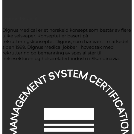
Dignus Medical
Dignus Medical er et norskeid konsept som består av flere
ulike selskaper. Konseptet er basert på
rekrutteringskonseptet Dignus, som har vært i markedet
siden 1999. Dignus Medical jobber i hovedsak med
rekruttering og bemanning av spesialister til
helsesektoren og helserelatert industri i Skandinavia.