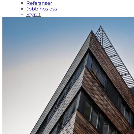
Referanser
Jobb hos oss
Styret
For kunder
For kandidater
Dignus Medical Club
Stillinger
Aktuelt
Kontakt
Meny