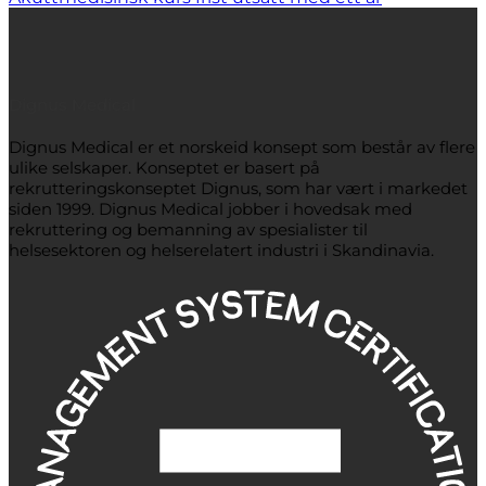
Dignus Medical
Dignus Medical er et norskeid konsept som består av flere
ulike selskaper. Konseptet er basert på
rekrutteringskonseptet Dignus, som har vært i markedet
siden 1999. Dignus Medical jobber i hovedsak med
rekruttering og bemanning av spesialister til
helsesektoren og helserelatert industri i Skandinavia.