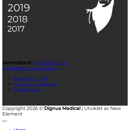
Kontakt
Sentralbord:
+47 22 87 10 50
info@dignusmedical.no
Kvalitet og miljø
Personvernerklæring
Cookie Policy
Copyright 2026 ©
Dignus Medical
| Utviklet av New
Element