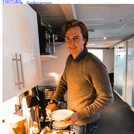
Hernæs
Referanser
Jobb hos oss
Styret
For kunder
For kandidater
Dignus Medical Club
Stillinger
Aktuelt
Kontakt
Meny