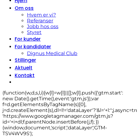
Hjem
Om oss
Hvem er vi?
Referanser
Jobb hos oss
Styret
For kunder
For kandidater
Dignus Medical Club
Stillinger
Aktuelt
Kontakt
(function(w,d,s,l,i){w[l]=w[l]||[];w[l].push({'gtm.start':
new Date().getTime(),event:'gtm.js'});var
f=d.getElementsByTagName(s)[0],
j=d.createElement(s),dl=l!='dataLayer'?'&l='+l:'';j.async=tr
'https://www.googletagmanager.com/gtm.js?
id='+i+dl;f.parentNode.insertBefore(j,f); })
(window,document,'script','dataLayer','GTM-
TSV4WV9S');