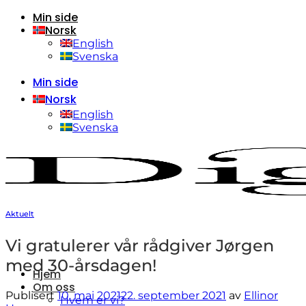
Min side
Skip
Norsk
to
content
English
Svenska
Min side
Norsk
English
Svenska
Aktuelt
Vi gratulerer vår rådgiver Jørgen
med 30-årsdagen!
Hjem
Om oss
Publisert
10. mai 2021
22. september 2021
av
Ellinor
Hvem er vi?